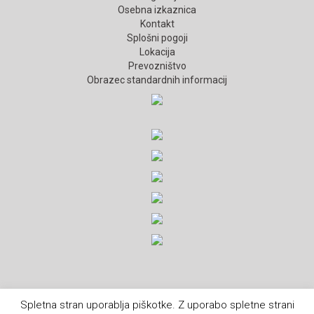
Osebna izkaznica
Kontakt
Splošni pogoji
Lokacija
Prevozništvo
Obrazec standardnih informacij
Spletna stran uporablja piškotke. Z uporabo spletne strani
Vse pravice pridržane. POHORJE TURIZEM, Borut Zadek s.p. 2026