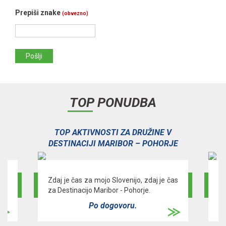
Prepiši znake
(obvezno)
Pošlji
TOP PONUDBA
V
TOP AKTIVNOSTI ZA DRUŽINE V
E
DESTINACIJI MARIBOR – POHORJE
a -
Zdaj je čas za mojo Slovenijo, zdaj je čas
Pr
za Destinacijo Maribor - Pohorje.
za
Po dogovoru.