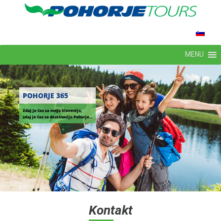
MENU
POHORJE 365
Zdaj je čas za mojo Slovenijo,
zdaj je čas za destinacijo Pohorje...
Kontakt