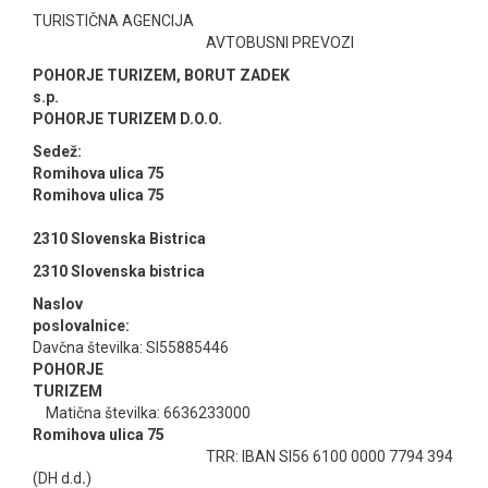
TURISTIČNA AGENCIJA
AVTOBUSNI PREVOZI
POHORJE TURIZEM, BORUT ZADEK
s.p.
POHORJE TURIZEM D.O.O.
Sede
Romihova ulica 75
Romihova ulica 75
2310 Slovenska Bistrica
2310 Slovenska bistrica
Naslov
poslovalni
Davčna številka: SI55885446
POHORJE
TURIZE
Matična številka: 6636233000
Romihova ulica 75
TRR: IBAN SI56 6100 0000 7794 394
(DH d.d
.
)