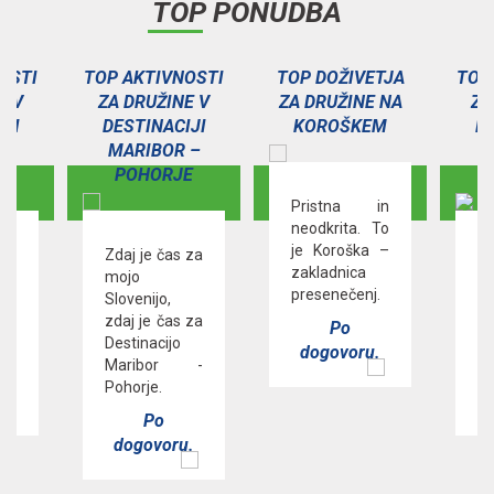
TOP PONUDBA
OSTI
TOP AKTIVNOSTI
TOP DOŽIVETJA
TOP
E V
ZA DRUŽINE V
ZA DRUŽINE NA
ZA
IJI
DESTINACIJI
KOROŠKEM
DE
–
MARIBOR –
E
POHORJE
Pristna in
neodkrita. To
je Koroška –
Zdaj je čas za
»R
zakladnica
ij«
mojo
ob
presenečenj.
Slovenijo,
De
 -
zdaj je čas za
R
Po
Destinacijo
Po
dogovoru.
Maribor -
Pohorje.
.
Po
dogovoru.