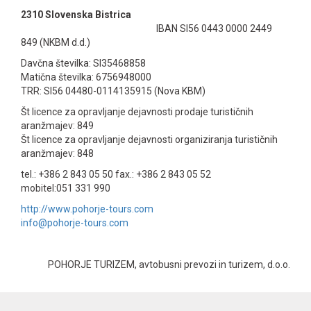
2310 Slovenska Bistrica
IBAN SI56 0443 0000 2449
849 (NKBM d.d.)
Davčna številka: SI35468858
Matična številka: 6756948000
TRR: SI56 04480-0114135915 (Nova KBM)
Št licence za opravljanje dejavnosti prodaje turističnih
aranžmajev: 849
Št licence za opravljanje dejavnosti organiziranja turističnih
aranžmajev: 848
tel.: +386 2 843 05 50 fax.: +386 2 843 05 52
mobitel:051 331 990
http://www.pohorje-tours.com
info@pohorje-tours.com
POHORJE TURIZEM, avtobusni prevozi in turizem, d.o.o.