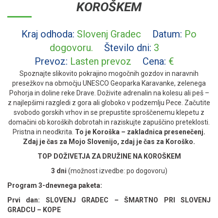
KOROŠKEM
Kraj odhoda:
Slovenj Gradec
Datum:
Po
dogovoru.
Število dni:
3
Prevoz:
Lasten prevoz
Cena:
€
Spoznajte slikovito pokrajino mogočnih gozdov in naravnih
presežkov na območju UNESCO Geoparka Karavanke, zelenega
Pohorja
in doline reke Drave. Doživite adrenalin na kolesu ali peš –
z najlepšimi razgledi z gora ali globoko v podzemlju Pece. Začutite
svobodo gorskih vrhov in se prepustite sproščenemu klepetu z
domačini ob koroških dobrotah in raziskujte zapuščino preteklosti.
Pristna in neodkrita.
To je Koroška – zakladnica presenečenj.
Zdaj je čas za Mojo Slovenijo, zdaj je čas za Koroško.
TOP DOŽIVETJA ZA DRUŽINE NA KOROŠKEM
3 dni
(možnost izvedbe: po dogovoru)
Program 3-dnevnega paketa:
Prvi dan: SLOVENJ GRADEC – ŠMARTNO PRI SLOVENJ
GRADCU – KOPE