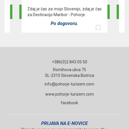
a -
Zdaj je čas za mojo Slovenijo, zdaj je čas
Pr
za Destinacijo Maribor - Pohorje.
za
Po dogovoru.
+386(0)2 843 05 50
Romihova ulica 75
SL-2310 Slovenska Bistrica
info@pohorje-turizem.com
www.pohorje-turizem.com
facebook
PRIJAVA NA E-NOVICE