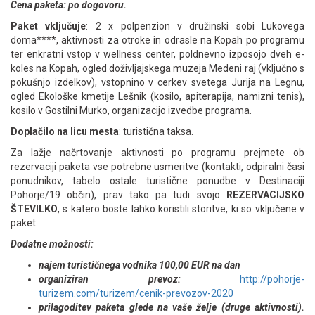
Cena paketa: po dogovoru.
Paket vključuje
: 2 x polpenzion v družinski sobi Lukovega
doma****, aktivnosti za otroke in odrasle na Kopah po programu
ter enkratni vstop v wellness center, poldnevno izposojo dveh e-
koles na Kopah, ogled doživljajskega muzeja Medeni raj (vključno s
pokušnjo izdelkov), vstopnino v cerkev svetega Jurija na Legnu,
ogled Ekološke kmetije Lešnik (kosilo, apiterapija, namizni tenis),
kosilo v Gostilni Murko, organizacijo izvedbe programa.
Doplačilo na licu mesta
: turistična taksa.
Za lažje načrtovanje aktivnosti po programu prejmete ob
rezervaciji paketa vse potrebne usmeritve (kontakti, odpiralni časi
ponudnikov, tabelo ostale turistične ponudbe v Destinaciji
Pohorje/19 občin), prav tako pa tudi svojo
REZERVACIJSKO
ŠTEVILKO
, s katero boste lahko koristili storitve, ki so vključene v
paket.
Dodatne možnosti:
najem turističnega vodnika 100,00 EUR na dan
organiziran prevoz:
http://pohorje-
turizem.com/turizem/cenik-prevozov-2020
prilagoditev paketa glede na vaše želje (druge aktivnosti).