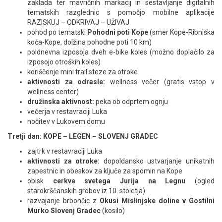
zaklada ter mavričnih markacij in sestavljanje digitalnih
tematskih razglednic s pomočjo mobilne aplikacije
RAZISKUJ – ODKRIVAJ – UŽIVAJ
pohod po tematski
Pohodni poti Kope
(smer Kope-Ribniška
koča-Kope, dolžina pohodne poti 10 km)
poldnevna izposoja dveh e-bike koles (možno doplačilo za
izposojo otroških koles)
koriščenje mini trail steze za otroke
aktivnosti za odrasle:
wellness večer (gratis vstop v
wellness center)
družinska aktivnost:
peka ob odprtem ognju
večerja v restavraciji Luka
nočitev v Lukovem domu
Tretji dan: KOPE – LEGEN – SLOVENJ GRADEC
zajtrk v restavraciji Luka
aktivnosti za otroke:
dopoldansko ustvarjanje unikatnih
zapestnic in obeskov za ključe za spomin na Kope
obisk
cerkve svetega Jurija na Legnu
(ogled
starokrščanskih grobov iz 10. stoletja)
razvajanje brbončic z
Okusi Mislinjske doline v Gostilni
Murko Slovenj Gradec
(kosilo)