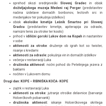
sprehod skozi srednjeveški
Slovenj Gradec
in obisk
doživljajskega muzeja Medeni raj Perger
(predstavitev
načina izdelave domačih bonbonov, lectovih src in
medenjakov ter pokušnja izdelkov)
obisk
ekološke kmetije Lešnik Šmartno pri Slovenj
Gradcu
(predstavitev kmetije, apiterapija za odrasle,
namizni tenis za otroke ter kosilo)
prihod v
idilični gorski Lukov dom na Kopah
in nastanitev
v sobe
aktivnosti za otroke
: druženje ob igrah kot so twister,
risanje s kredami
aktivnosti za odrasle:
pokušnja vin in domačih izdelkov
večerja v restavraciji Luka
družinska aktivnost
: nočni pohod do Petelinjega jezera z
baklami
nočitev v Lukovem domu
Drugi dan: KOPE – RIBNIŠKA KOČA- KOPE
zajtrk v restavraciji Luka
aktivnosti za otroke:
jutranje otroške delavnice (barvanje
Holcerčkovih pobarvank)
družinska aktivnost:
iskanje Holcerčkovega skritega