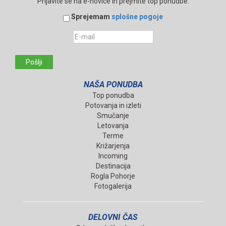
Prijavite se na e-novice in prejmite top ponudbe.
Sprejemam
splošne pogoje
Pošlji
NAŠA PONUDBA
Top ponudba
Potovanja in izleti
Smučanje
Letovanja
Terme
Križarjenja
Incoming
Destinacija
Rogla Pohorje
Fotogalerija
DELOVNI ČAS