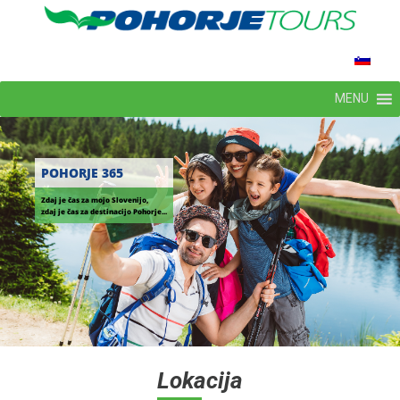
MENU
POHORJE 365
Zdaj je čas za mojo Slovenijo,
zdaj je čas za destinacijo Pohorje...
Lokacija