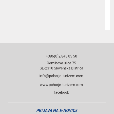
Pr
za
+386(0)2 843 05 50
Romihova ulica 75
SL-2310 Slovenska Bistrica
info@pohorje-turizem.com
www.pohorje-turizem.com
facebook
PRIJAVA NA E-NOVICE