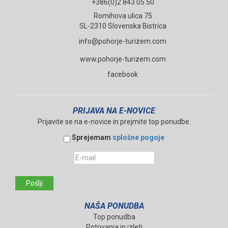
+386(0)2 843 05 50
Romihova ulica 75
SL-2310 Slovenska Bistrica
info@pohorje-turizem.com
www.pohorje-turizem.com
facebook
PRIJAVA NA E-NOVICE
Prijavite se na e-novice in prejmite top ponudbe.
Sprejemam
splošne pogoje
Pošlji
NAŠA PONUDBA
Top ponudba
Potovanja in izleti