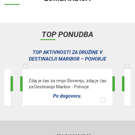
TOP PONUDBA
V
TOP AKTIVNOSTI ZA DRUŽINE V
E
DESTINACIJI MARIBOR – POHORJE
a -
Zdaj je čas za mojo Slovenijo, zdaj je čas
Pr
za Destinacijo Maribor - Pohorje.
za
Po dogovoru.