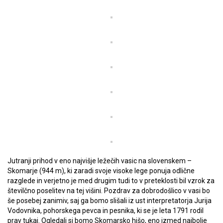
Jutranji prihod v eno najvišje ležečih vasic na slovenskem –
Skomarje (944 m), ki zaradi svoje visoke lege ponuja odlične
razglede in verjetno je med drugim tudi to v preteklosti bil vzrok za
številčno poselitev na tej višini. Pozdrav za dobrodošlico v vasi bo
še posebej zanimiv, saj ga bomo slišali iz ust interpretatorja Jurija
Vodovnika, pohorskega pevca in pesnika, ki se je leta 1791 rodil
prav tukaj. Ogledali si bomo Skomarsko hišo, eno izmed najbolje