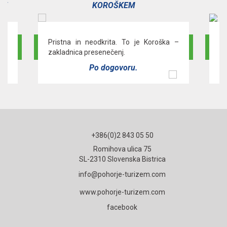
JE
KOROŠKEM
čas
Pristna in neodkrita. To je Koroška –
»R
zakladnica presenečenj.
Po
Po dogovoru.
+386(0)2 843 05 50
Romihova ulica 75
SL-2310 Slovenska Bistrica
info@pohorje-turizem.com
www.pohorje-turizem.com
facebook