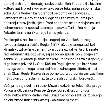
obnovljenih starih domačij na slovenskih tleh. Predstavlja bivalno
kulturo naših prednikov, prav tako pa se tukaj nahaja spominska
soba Jurija Vodovnika. Sprehodili se bomo do cerkvice sv.
Lamberta iz 14. stoletja ter si ogledali zanimivo multivizijo o
nabiranju mravljičnih jajčec. Pred odhodom se bo z divjačinskimi
suhomesnatimi specialitetami predstavila Turistična kmetija
Arbajter, ki ima na Skomarju farmo jelenov.
Po okrepčilu nas bo pot peljala naprej, do zimskošportnega
rekreacijskega središča Rogla (1.517 m), poznanega tudi kot
klimatsko zdraviliški center. Tukaj boste uživali vsi tisti, ki imate
radi adrenalinska doživetja, saj se bomo spustili po Zlodejevem
sankališču, ki obratuje skozi vse leto. Počasi bo čas za okrepčilo, ki
si ga bomo privoščili v Stari Koči na Rogli, kjer ne gre brez čisto
pravega pohorskega lonca, odlične lokalne specialitete, ki nosi
znak Okusi Rogle. Razvajali se bomo tudi z borovničevim zavitkom
– štrudlom, pripravljenim iz čisto pravih pohorskih borovničk.
Vožnja nazaj v dolino in obisk Muzeja ozkotirne železniške proge
Poljčane-Slovenske Konjice- Zreče. Ogledali si bomo tudi
Petelinekov mlin v Radani vasi. Druženje bomo zaključili z večerjo
na eni izmed turističnih kmetij v obiskanem mestu.