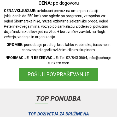
CENA:
po dogovoru
CENA VKLJUČUJE:
avtobusni prevoz na omenjeni relaciji
(vključenih do 250 km), vse oglede po programu, vstopnino za:
ogled Skomarske hiše, muzej ozkotirne železniške proge, ogled
Petelinekovega mlina, vožnjo po sankališču Zlodejevo, pokušino
divjačinskih izdelkov, jed na žlico + borovničev zavitek na Rogli,
večerjo, vodenje in organizacijo.
OPOMBE:
ponudba je predlog, ki se lahko vsebinsko, časovno in
cenovno prilagodi različnim ciljnim skupinam.
INFORMACIJE IN REZERVACIJE:
Tel. 02/843 0554, info@pohorje-
turizem.com
POŠLJI POVPRAŠEVANJE
TOP PONUDBA
V
TOP DOŽIVETJA ZA DRUŽINE NA