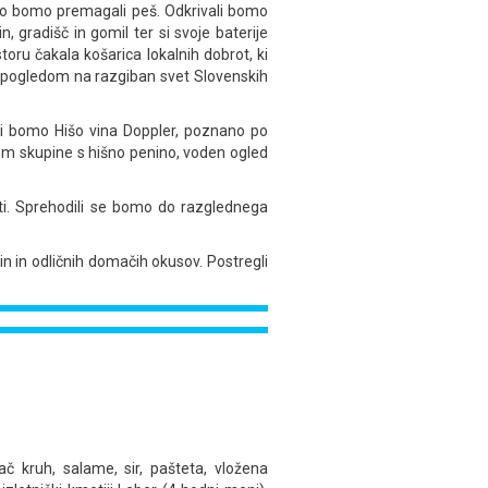
 jo bomo premagali peš. Odkrivali bomo
n, gradišč in gomil ter si svoje baterije
toru čakala košarica lokalnih dobrot, ki
e s pogledom na razgiban svet Slovenskih
li bomo Hišo vina Doppler, poznano po
ejem skupine s hišno penino, voden ogled
sti. Sprehodili se bomo do razglednega
vin in odličnih domačih okusov. Postregli
č kruh, salame, sir, pašteta, vložena