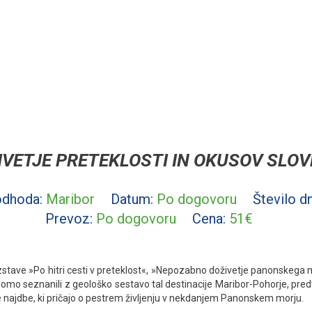
IVETJE PRETEKLOSTI IN OKUSOV SLOV
odhoda:
Maribor
Datum:
Po dogovoru
Število dn
Prevoz:
Po dogovoru
Cena:
51€
azstave »Po hitri cesti v preteklost«, »Nepozabno doživetje panonskega m
mo seznanili z geološko sestavo tal destinacije Maribor-Pohorje, pred
ne najdbe, ki pričajo o pestrem življenju v nekdanjem Panonskem morju.