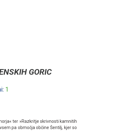
ENSKIH GORIC
i:
1
orja« ter »Razkritje skrivnosti kamnitih
vsem pa območja občine Šentilj, kjer so