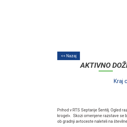
<< Nazaj
AKTIVNO DOŽ
Kraj 
Prihod v RTS Septarije Šentilj. Ogled r
krogel«. Skozi omenjene razstave se bo
ob gradnji avtoceste naleteli na števil