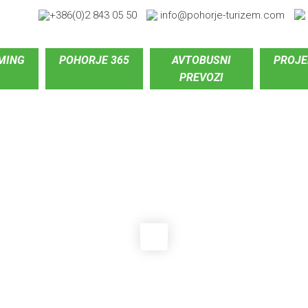
+386(0)2 843 05 50
info@pohorje-turizem.com
MING
POHORJE 365
AVTOBUSNI
PROJE
PREVOZI