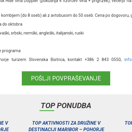
bisk Hiše vina Doppler (pokušnja 4 vzorcev vina + prigrizek), večerjo na 
s kombijem (do 8 oseb) ali z avtobusom do 50 oseb. Cena po dogovoru, g
a do oktobra
vaški, srbski, nemški, angleški, italijanski, ruski
ne programa
ohorje turizem Slovenska Bistrica, kontakt +386 2 843 0550,
inf
POŠLJI POVPRAŠEVANJE
TOP PONUDBA
NE V
TOP AKTIVNOSTI ZA DRUŽINE V
TO
ORJE
DESTINACIJI MARIBOR – POHORJE