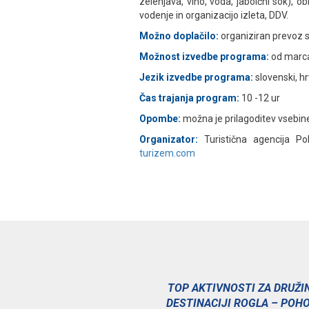
zelenjava, vino, voda, jabolčni sok), o
vodenje in organizacijo izleta, DDV.
Možno doplačilo:
organiziran prevoz 
Možnost izvedbe programa:
od marc
Jezik izvedbe programa:
slovenski, hr
Čas trajanja program:
10 -12 ur
Opombe:
možna je prilagoditev vsebi
Organizator:
Turistična agencija P
turizem.com
TOP AKTIVNOSTI ZA DRUŽI
DESTINACIJI ROGLA – POH