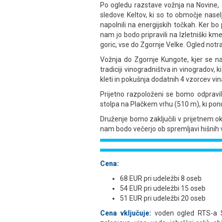
Po ogledu razstave vožnja na Novine, 
sledove Keltov, ki so to območje naselje
napolnili na energijskih točkah. Ker bo
nam jo bodo pripravili na Izletniški km
goric, vse do Zgornje Velke. Ogled not
Vožnja do Zgornje Kungote, kjer se n
tradiciji vinogradništva in vinogradov,
kleti in pokušnja dodatnih 4 vzorcev vin
Prijetno razpoloženi se bomo odpravil
stolpa na Plačkem vrhu (510 m), ki ponu
Druženje bomo zaključili v prijetnem oko
nam bodo večerjo ob spremljavi hišnih 
Cena:
68 EUR pri udeležbi 8 oseb
54 EUR pri udeležbi 15 oseb
51 EUR pri udeležbi 20 oseb
Cena vključuje:
voden ogled RTS-a Se