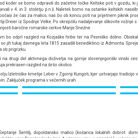
od koder se bomo odpravili do začetne točke Keltske poti v gozdu, ki
vali v 4. in 3. stoletju p.n.š. Naleteli bomo na ostanke keltskih naselbi
 počasi že čas za malico, nas bo ob koncu poti na prijetnem piknik pros
etiji Dreier iz Spodnje Velke. Po okrepčilu nadaljevanje slikovite vožnj
ranjosti baročne romarske cerkve Marije Snežne.
am bo odprl razgled na Kozjaške hribe ter na Pesniško dolino. Obiska
 ki so jih tukaj davnega leta 1815 zasadili benediktinci iz Admonta. Spr
a ob prigrizku.
i na drugi del aktivnega doživetja na gornje slovenjegoriški vinski ce
ja prekrasen razgled na širšo okolico.
lju Izletniške kmetije Leber v Zgornji Kungoti, kjer ustvarjajo tradicijo 
vin. Zaključek programa v večernih urah.
ptarije Šentilj, dopoldansko malico (košarica lokalnih dobrot: doma