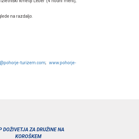
izletniški kmetiji Leber (4 hodni meni),
lede na razdaljo.
o@pohorje-turizem.com
;
www.pohorje-
P DOŽIVETJA ZA DRUŽINE NA
KOROŠKEM