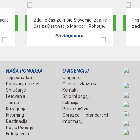
acijo
Zdaj je čas za mojo Slovenijo, zdaj je
Pris
čas za Destinacijo Maribor - Pohorje.
zak
Po dogovoru.
NAŠA PONUDBA
O AGENCIJI
Top ponudba
O agenciji
Potovanja in izleti
Osebna izkaznica
Smučanje
Kontakt
Letovanja
Splošni pogoji
Terme
Lokacija
Križarjenja
Prevozništvo
Incoming
Obrazec standardnih
Destinacija
informacij
Rogla Pohorje
Fotogalerija