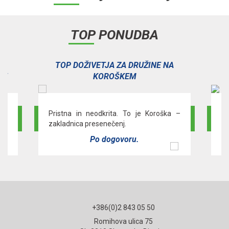
TOP PONUDBA
V
TOP DOŽIVETJA ZA DRUŽINE NA
JE
KOROŠKEM
čas
Pristna in neodkrita. To je Koroška –
»R
zakladnica presenečenj.
Po
Po dogovoru.
+386(0)2 843 05 50
Romihova ulica 75