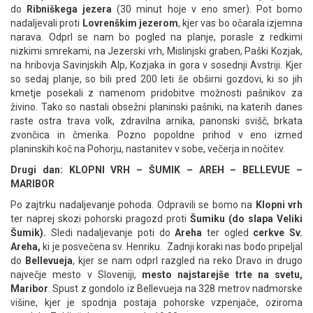
do
Ribniškega jezera
(30 minut hoje v eno smer). Pot bomo
nadaljevali proti
Lovrenškim jezerom
, kjer vas bo očarala izjemna
narava. Odprl se nam bo pogled na planje, porasle z redkimi
nizkimi smrekami, na Jezerski vrh, Mislinjski graben, Paški Kozjak,
na hribovja Savinjskih Alp, Kozjaka in gora v sosednji Avstriji. Kjer
so sedaj planje, so bili pred 200 leti še obširni gozdovi, ki so jih
kmetje posekali z namenom pridobitve možnosti pašnikov za
živino. Tako so nastali obsežni planinski pašniki, na katerih danes
raste ostra trava volk, zdravilna arnika, panonski svišč, brkata
zvončica in čmerika. Pozno popoldne prihod v eno izmed
planinskih koč na Pohorju, nastanitev v sobe, večerja in nočitev.
Drugi dan: KLOPNI VRH – ŠUMIK – AREH – BELLEVUE –
MARIBOR
Po zajtrku nadaljevanje pohoda. Odpravili se bomo na
Klopni vrh
ter naprej skozi pohorski pragozd proti
Šumiku (do slapa Veliki
Šumik).
Sledi nadaljevanje poti do
Areha
ter ogled
cerkve Sv.
Areha,
ki je posvečena sv. Henriku. Zadnji koraki nas bodo pripeljal
do
Bellevueja
, kjer se nam odprl razgled na reko Dravo in drugo
največje mesto v Sloveniji,
mesto najstarejše trte na svetu,
Maribor
. Spust z gondolo iz Bellevueja na 328 metrov nadmorske
višine, kjer je spodnja postaja pohorske vzpenjače, oziroma