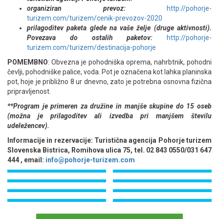
organiziran prevoz:
http://pohorje-
turizem.com/turizem/cenik-prevozov-2020
prilagoditev paketa glede na vaše želje (druge aktivnosti).
Povezava do ostalih paketov:
http://pohorje-
turizem.com/turizem/destinacija-pohorje
POMEMBNO
: Obvezna je pohodniška oprema, nahrbtnik, pohodni
čevlji, pohodniške palice, voda. Pot je označena kot lahka planinska
pot, hoje je približno 8 ur dnevno, zato je potrebna osnovna fizična
pripravljenost.
**Program je primeren za družine in manjše skupine do 15 oseb
(možna je prilagoditev ali izvedba pri manjšem številu
udeležencev).
Informacije in rezervacije: Turistična agencija Pohorje turizem
Slovenska Bistrica, Romihova ulica 75, tel. 02 843 0550/031 647
444 , email:
info@pohorje-turizem.com