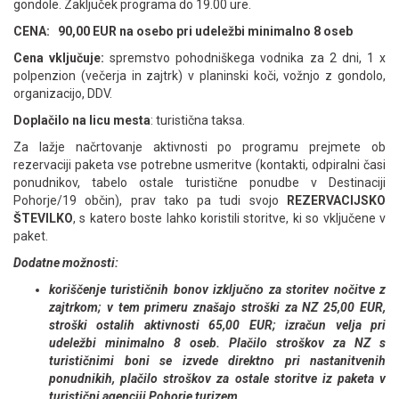
gondole. Zaključek programa do 19.00 ure.
CENA: 90,00 EUR na osebo pri udeležbi minimalno 8 oseb
Cena vključuje:
spremstvo pohodniškega vodnika za 2 dni, 1 x
polpenzion (večerja in zajtrk) v planinski koči, vožnjo z gondolo,
organizacijo, DDV.
Doplačilo na licu mesta
: turistična taksa.
Za lažje načrtovanje aktivnosti po programu prejmete ob
rezervaciji paketa vse potrebne usmeritve (kontakti, odpiralni časi
ponudnikov, tabelo ostale turistične ponudbe v Destinaciji
Pohorje/19 občin), prav tako pa tudi svojo
REZERVACIJSKO
ŠTEVILKO
, s katero boste lahko koristili storitve, ki so vključene v
paket.
Dodatne možnosti:
koriščenje turističnih bonov izključno za storitev nočitve z
zajtrkom
; v tem primeru znašajo stroški za NZ 25,00 EUR,
stroški ostalih aktivnosti 65,00 EUR; izračun velja pri
udeležbi minimalno 8 oseb. Plačilo stroškov za NZ s
turističnimi boni se izvede direktno pri nastanitvenih
ponudnikih, plačilo stroškov za ostale storitve iz paketa v
turistični agenciji Pohorje turizem.