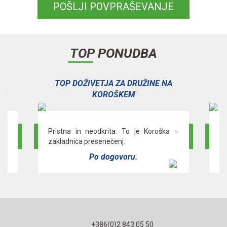
POŠLJI POVPRAŠEVANJE
TOP PONUDBA
ŽINE NA
TOP AKTIVNOSTI ZA DRUŽINE V
DESTINACIJI ROGLA – POHORJE
e Koroška –
»Razišči, občuti, užij« Destinacijo Rogla -
Pohorje.
Po dogovoru.
+386(0)2 843 05 50