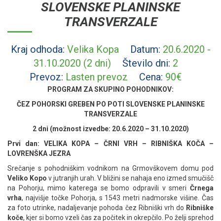
SLOVENSKE PLANINSKE
TRANSVERZALE
Kraj odhoda:
Velika Kopa
Datum:
20.6.2020 -
31.10.2020 (2 dni)
Število dni:
2
Prevoz:
Lasten prevoz
Cena:
90€
PROGRAM ZA SKUPINO POHODNIKOV:
ČEZ POHORSKI GREBEN PO POTI SLOVENSKE PLANINSKE
TRANSVERZALE
2 dni (možnost izvedbe: 20.6.2020 – 31.10.2020)
Prvi dan: VELIKA KOPA – ČRNI VRH – RIBNIŠKA KOČA –
LOVRENŠKA JEZRA
Srečanje s pohodniškim vodnikom na Grmovškovem domu pod
Veliko Kopo
v jutranjih urah. V bližini se nahaja eno izmed smučišč
na Pohorju, mimo katerega se bomo odpravili v smeri
Črnega
vrha
, najvišje točke Pohorja, s 1543 metri nadmorske višine. Čas
za foto utrinke, nadaljevanje pohoda čez Ribniški vrh do
Ribniške
koče
, kjer si bomo vzeli čas za počitek in okrepčilo. Po želji sprehod